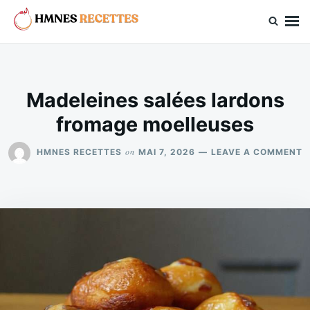
Skip
Search
to
for:
hmnes.com
content
Madeleines salées lardons
fromage moelleuses
O
on
HMNES RECETTES
MAI 7, 2026
LEAVE A COMMENT
M
S
L
F
M