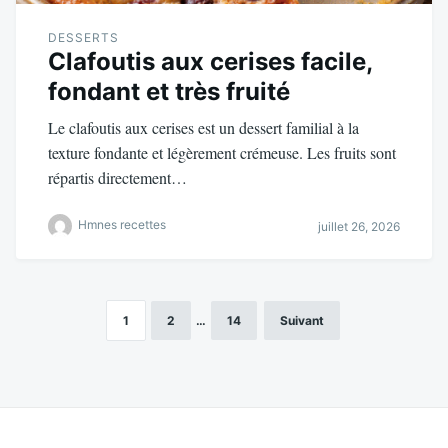
DESSERTS
Clafoutis aux cerises facile,
fondant et très fruité
Le clafoutis aux cerises est un dessert familial à la
texture fondante et légèrement crémeuse. Les fruits sont
répartis directement…
Hmnes recettes
juillet 26, 2026
1
2
…
14
Suivant
Pagination
des
publications