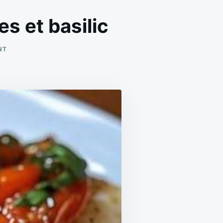
s et basilic
ON
NT
CABILLAUD
GRATINÉ
AUX
TOMATES
CERISES
ET
BASILIC