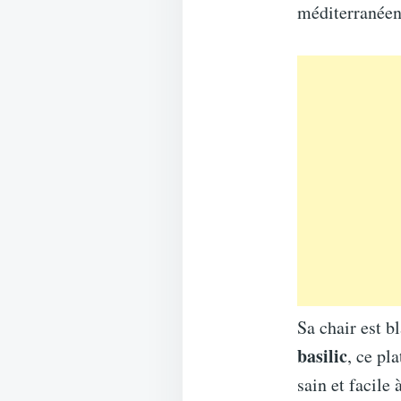
méditerranéen
Sa chair est b
basilic
, ce pl
sain et facile 