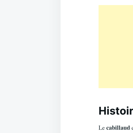
Histoi
cabillaud
Le
e