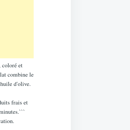
, coloré et
plat combine le
huile d'olive.
uits frais et
minutes.```
ation.