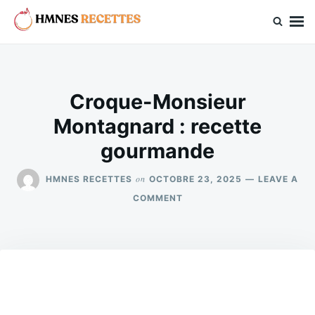
Skip
Search
to
for:
hmnes.com
content
Croque-Monsieur
Montagnard : recette
gourmande
on
HMNES RECETTES
OCTOBRE 23, 2025
LEAVE A
ON
COMMENT
CROQUE-
MONSIEUR
MONTAGNARD
:
RECETTE
GOURMANDE