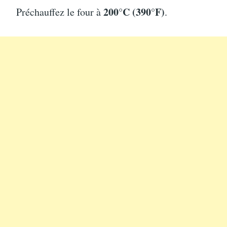
200°C (390°F)
Préchauffez le four à
.