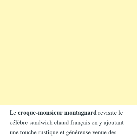
croque-monsieur montagnard
Le
revisite le
célèbre sandwich chaud français en y ajoutant
une touche rustique et généreuse venue des