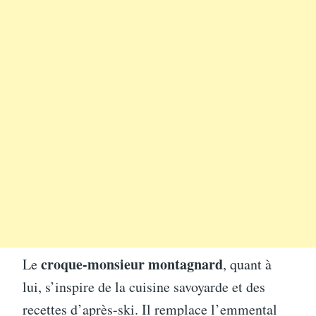
croque-monsieur montagnard
Le
, quant à
lui, s’inspire de la cuisine savoyarde et des
recettes d’après-ski. Il remplace l’emmental