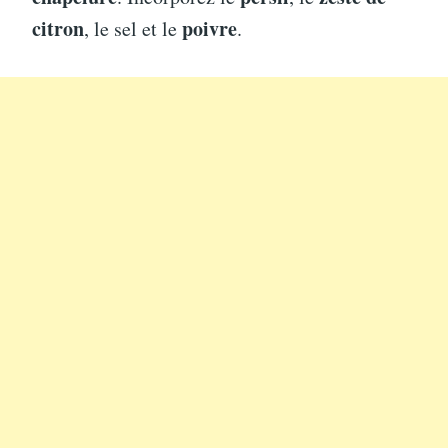
citron
poivre
, le sel et le
.