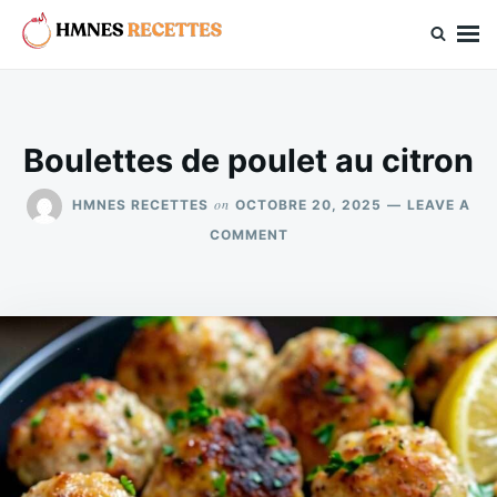
Skip
Search
to
for:
hmnes.com
content
Boulettes de poulet au citron
on
HMNES RECETTES
OCTOBRE 20, 2025
LEAVE A
ON
COMMENT
BOULETTES
DE
POULET
AU
CITRON