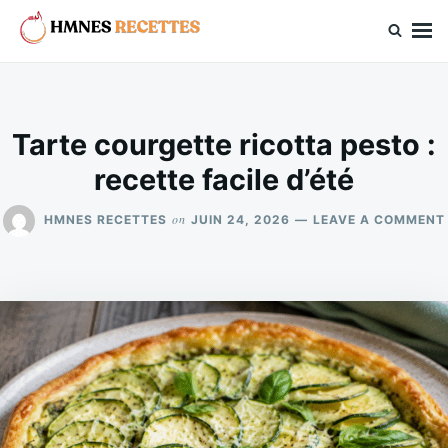
Skip
Search
to
for:
hmnes.com
content
Tarte courgette ricotta pesto :
recette facile d’été
on
HMNES RECETTES
JUIN 24, 2026
LEAVE A COMMENT