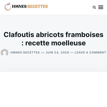
Skip
Search
to
for:
hmnes.com
content
Clafoutis abricots framboises
: recette moelleuse
on
HMNES RECETTES
JUIN 24, 2026
LEAVE A COMMENT