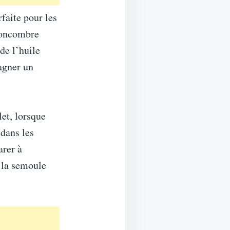
faite pour les
 concombre
de l’huile
pagner un
let, lorsque
 dans les
arer à
s la semoule