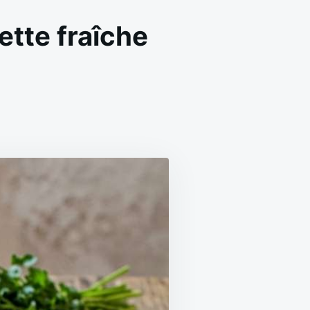
ette fraîche
ON
TABOULÉ
MAISON
MENTHE
CITRON
:
RECETTE
FRAÎCHE
FACILE