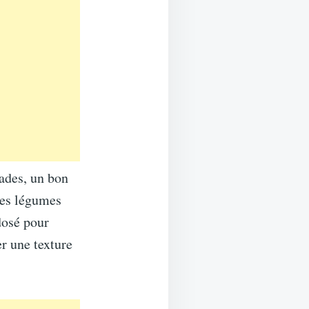
fades, un bon
 les légumes
dosé pour
er une texture