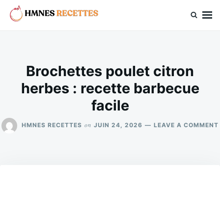
Skip
Search
to
for:
hmnes.com
content
Brochettes poulet citron
herbes : recette barbecue
facile
on
HMNES RECETTES
JUIN 24, 2026
LEAVE A COMMENT