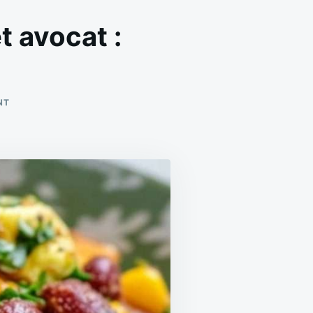
t avocat :
ON
NT
SALADE
CHAUDE
COURGE,
HARICOTS
ET
AVOCAT
:
RECETTE
SAINE