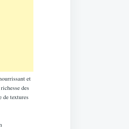
nourrissant et
 richesse des
e de textures
n