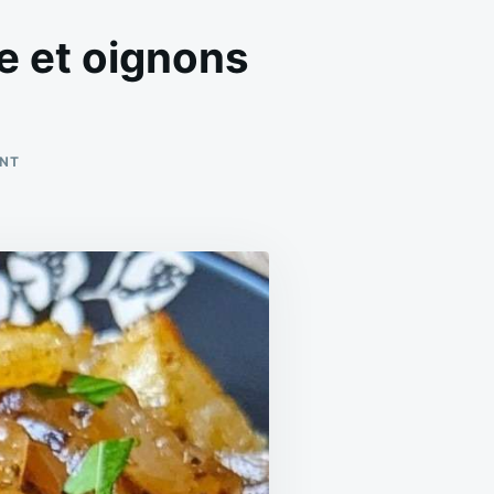
e et oignons
ON
ENT
POMMES
DE
TERRE
RISSOLÉES
AU
BEURRE
ET
OIGNONS
CARAMÉLISÉS