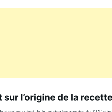
 sur l’origine de la recett
e rissolage vient de la cuisine bourgeoise du XIXᵉ siècl