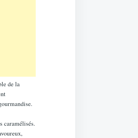
le de la
ent
r gourmandise.
s caramélisés.
avoureux,