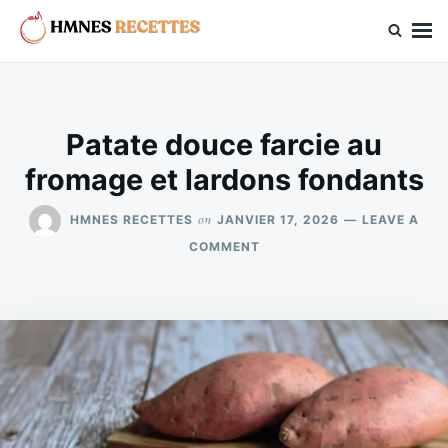
Skip
Search
to
for:
hmnes.com
content
Patate douce farcie au
fromage et lardons fondants
on
HMNES RECETTES
JANVIER 17, 2026
LEAVE A
ON
COMMENT
PATATE
DOUCE
FARCIE
AU
FROMAGE
ET
LARDONS
FONDANTS