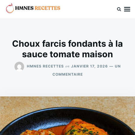
Skip
Search
to
for:
hmnes.com
content
Choux farcis fondants à la
sauce tomate maison
on
HMNES RECETTES
JANVIER 17, 2026
UN
SUR
COMMENTAIRE
CHOUX
FARCIS
FONDANTS
À
LA
SAUCE
TOMATE
MAISON