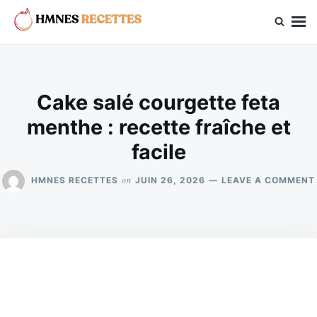
Skip
Search
to
for:
hmnes.com
content
Cake salé courgette feta
menthe : recette fraîche et
facile
on
HMNES RECETTES
JUIN 26, 2026
LEAVE A COMMENT