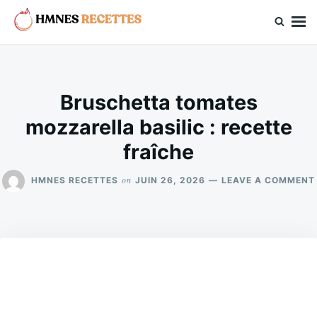
Skip
Search
to
for:
hmnes.com
content
Bruschetta tomates
mozzarella basilic : recette
fraîche
on
HMNES RECETTES
JUIN 26, 2026
LEAVE A COMMENT