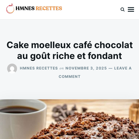
Skip
Search
to
for:
hmnes.com
content
Cake moelleux café chocolat
au goût riche et fondant
on
HMNES RECETTES
NOVEMBRE 3, 2025
LEAVE A
ON
COMMENT
CAKE
MOELLEUX
CAFÉ
CHOCOLAT
AU
GOÛT
RICHE
ET
FONDANT