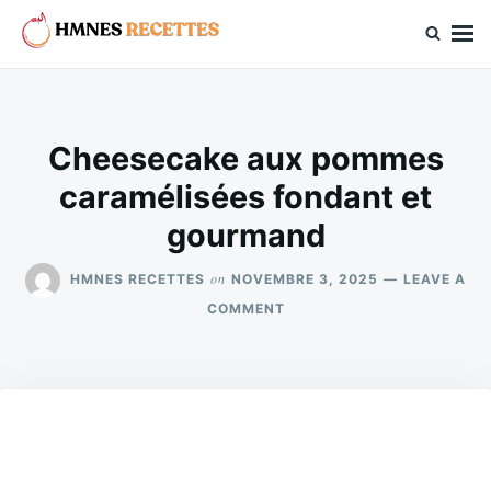
Skip
Search
to
for:
hmnes.com
content
Cheesecake aux pommes
caramélisées fondant et
gourmand
on
HMNES RECETTES
NOVEMBRE 3, 2025
LEAVE A
ON
COMMENT
CHEESECAKE
AUX
POMMES
CARAMÉLISÉES
FONDANT
ET
GOURMAND