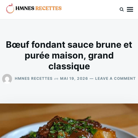
Skip
Search
to
for:
hmnes.com
content
Bœuf fondant sauce brune et
purée maison, grand
classique
on
HMNES RECETTES
MAI 19, 2026
LEAVE A COMMENT