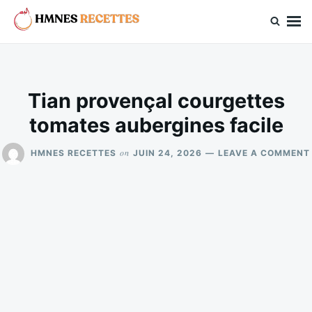
Skip
Search
to
for:
hmnes.com
content
Tian provençal courgettes
tomates aubergines facile
on
HMNES RECETTES
JUIN 24, 2026
LEAVE A COMMENT