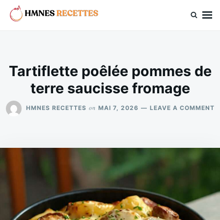
Skip
Search
to
for:
hmnes.com
content
Tartiflette poêlée pommes de
terre saucisse fromage
O
on
HMNES RECETTES
MAI 7, 2026
LEAVE A COMMENT
T
P
P
D
T
S
F