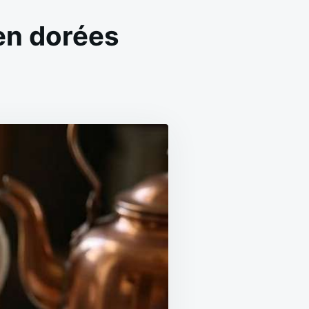
ien dorées
ON
TARTELETTES
FLAN
VANILLE
MAISON
IEN
DORÉES