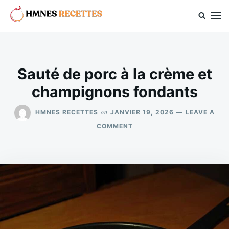
Skip
Search
to
for:
hmnes.com
content
Sauté de porc à la crème et
champignons fondants
on
HMNES RECETTES
JANVIER 19, 2026
LEAVE A
ON
COMMENT
SAUTÉ
DE
PORC
À
LA
CRÈME
ET
CHAMPIGNONS
FONDANTS