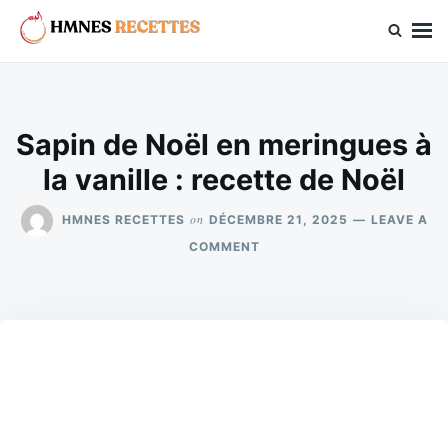
Skip
Search
to
for:
hmnes.com
content
Sapin de Noël en meringues à
la vanille : recette de Noël
on
HMNES RECETTES
DÉCEMBRE 21, 2025
LEAVE A
ON
COMMENT
SAPIN
DE
NOËL
EN
MERINGUES
À
LA
VANILLE
:
RECETTE