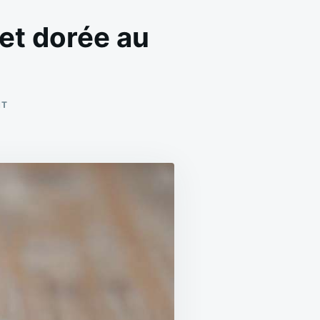
et dorée au
ON
NT
QUICHE
SAUMON
POIREAUX
FONDANTE
ET
DORÉE
AU
FOUR