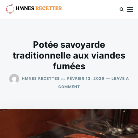
Skip
Search
to
for:
hmnes.com
content
Potée savoyarde
traditionnelle aux viandes
fumées
on
HMNES RECETTES
FÉVRIER 13, 2026
LEAVE A
ON
COMMENT
POTÉE
SAVOYARDE
TRADITIONNELLE
AUX
VIANDES
FUMÉES