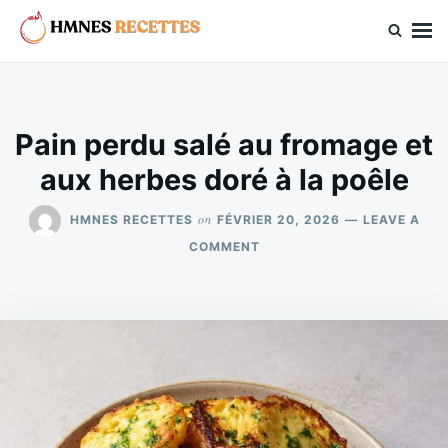
Skip
Search
to
for:
hmnes.com
content
Pain perdu salé au fromage et
aux herbes doré à la poêle
on
HMNES RECETTES
FÉVRIER 20, 2026
LEAVE A
ON
COMMENT
PAIN
PERDU
SALÉ
AU
FROMAGE
ET
AUX
HERBES
DORÉ
À