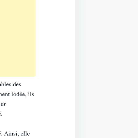
ables des
ment iodée, ils
eur
é.
. Ainsi, elle