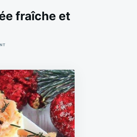
e fraîche et
ON
ENT
ŒUFS
MIMOSA
AU
SAUMON
FUMÉ,
ENTRÉE
FRAÎCHE
ET
RAFFINÉE