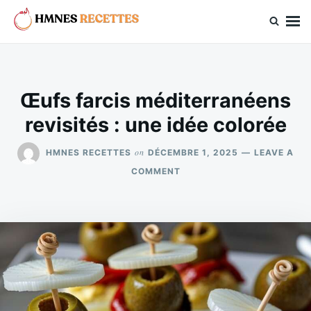
Skip
Search
to
for:
hmnes.com
content
Œufs farcis méditerranéens
revisités : une idée colorée
on
HMNES RECETTES
DÉCEMBRE 1, 2025
LEAVE A
ON
COMMENT
ŒUFS
FARCIS
MÉDITERRANÉENS
REVISITÉS
:
UNE
IDÉE
COLORÉE