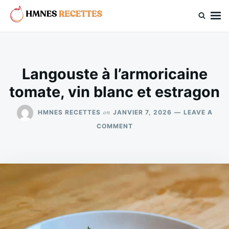
Skip
Search
to
for:
hmnes.com
content
Langouste à l’armoricaine
tomate, vin blanc et estragon
on
HMNES RECETTES
JANVIER 7, 2026
LEAVE A
ON
COMMENT
LANGOUSTE
À
L’ARMORICAINE
TOMATE,
VIN
BLANC
ET
ESTRAGON