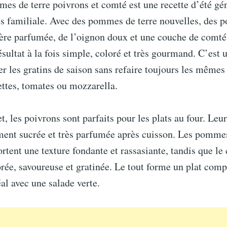
es de terre poivrons et comté est une recette d’été gé
ès familiale. Avec des pommes de terre nouvelles, des po
ère parfumée, de l’oignon doux et une couche de comté 
résultat à la fois simple, coloré et très gourmand. C’est 
er les gratins de saison sans refaire toujours les mêmes
ttes, tomates ou mozzarella.
et, les poivrons sont parfaits pour les plats au four. Leu
ment sucrée et très parfumée après cuisson. Les pommes
rtent une texture fondante et rassasiante, tandis que l
rée, savoureuse et gratinée. Le tout forme un plat compl
éal avec une salade verte.