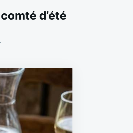
 comté d’été
ON
T
GRATIN
POMMES
DE
TERRE
POIVRONS
ET
COMTÉ
D’ÉTÉ
FACILE