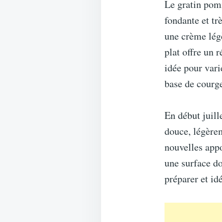
Le gratin pomm
fondante et tr
une crème lég
plat offre un 
idée pour vari
base de courge
En début juill
douce, légère
nouvelles appo
une surface do
préparer et id