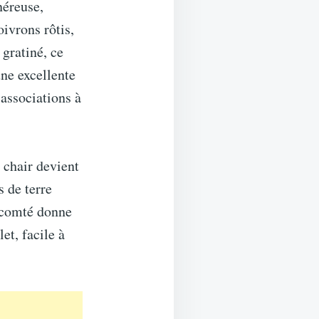
néreuse,
ivrons rôtis,
gratiné, ce
une excellente
 associations à
r chair devient
 de terre
e comté donne
et, facile à