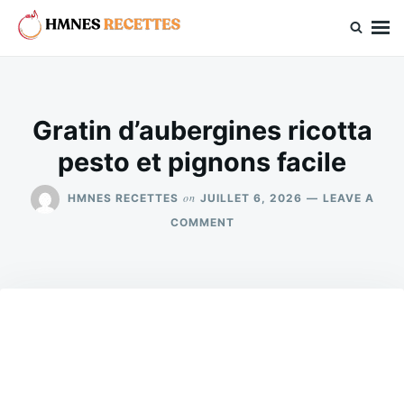
Skip
Search
to
for:
hmnes.com
content
Gratin d’aubergines ricotta
pesto et pignons facile
on
HMNES RECETTES
JUILLET 6, 2026
LEAVE A
ON
COMMENT
GRATIN
D’AUBERGINES
RICOTTA
PESTO
ET
PIGNONS
FACILE