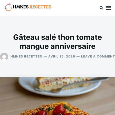
Skip
Search
to
for:
hmnes.com
content
Gâteau salé thon tomate
mangue anniversaire
on
HMNES RECETTES
AVRIL 15, 2026
LEAVE A COMMENT