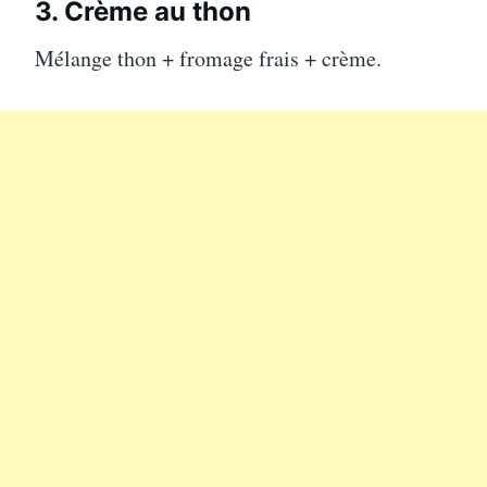
3. Crème au thon
Mélange thon + fromage frais + crème.