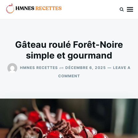
Skip
Search
to
for:
hmnes.com
content
Gâteau roulé Forêt-Noire
simple et gourmand
on
HMNES RECETTES
DÉCEMBRE 6, 2025
LEAVE A
ON
COMMENT
GÂTEAU
ROULÉ
FORÊT-
NOIRE
SIMPLE
ET
GOURMAND