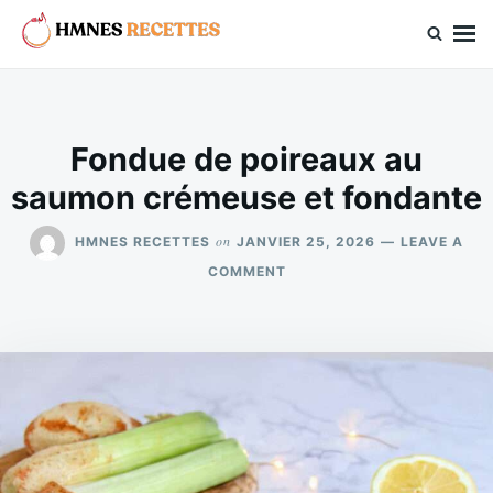
Skip
Search
to
for:
hmnes.com
content
Fondue de poireaux au
saumon crémeuse et fondante
on
HMNES RECETTES
JANVIER 25, 2026
LEAVE A
ON
COMMENT
FONDUE
DE
POIREAUX
AU
SAUMON
CRÉMEUSE
ET
FONDANTE