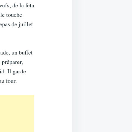
ufs, de la feta
lle touche
epas de juillet
lade, un buffet
 préparer,
id. Il garde
au four.