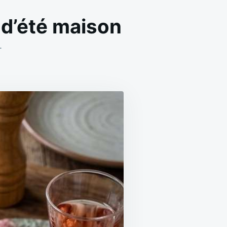
s d’été maison
ON
T
CLAFOUTIS
SALÉ
POIVRONS
FETA
ET
OLIVES
D’ÉTÉ
MAISON