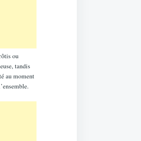
rôtis ou
euse, tandis
outé au moment
 l’ensemble.