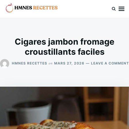
Skip
Search
to
for:
hmnes.com
content
Cigares jambon fromage
croustillants faciles
on
HMNES RECETTES
MARS 27, 2026
LEAVE A COMMENT