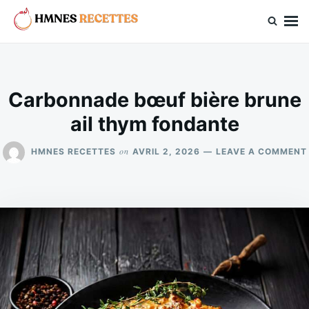
Skip
Search
to
for:
hmnes.com
content
Carbonnade bœuf bière brune
ail thym fondante
on
HMNES RECETTES
AVRIL 2, 2026
LEAVE A COMMENT